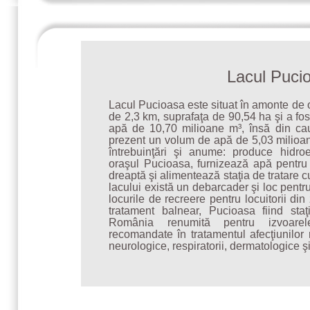
Lacul Puci
Lacul Pucioasa este situat în amonte de
de 2,3 km, suprafaţa de 90,54 ha şi a fos
apă de 10,70 milioane m³, însă din cau
prezent un volum de apă de 5,03 milioan
întrebuinţări şi anume: produce hidro
oraşul Pucioasa, furnizează apă pentru 
dreaptă şi alimentează staţia de tratare c
lacului există un debarcader şi loc pentru
locurile de recreere pentru locuitorii din 
tratament balnear, Pucioasa fiind staţ
România renumită pentru izvoarel
recomandate în tratamentul afecţiunilor
neurologice, respiratorii, dermatologice ş