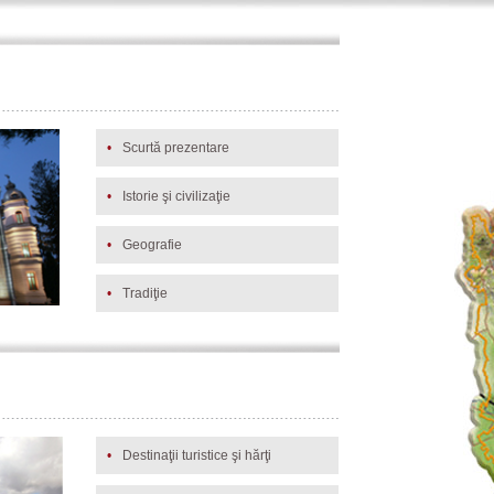
•
Scurtă prezentare
•
Istorie şi civilizaţie
•
Geografie
•
Tradiţie
•
Destinaţii turistice şi hărţi