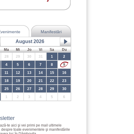
Evenimente
Manifestări
August 2026
Ma
Mi
Jo
Vi
Sa
Du
28
29
30
31
1
2
4
5
6
7
8
9
11
12
13
14
15
16
18
19
20
21
22
23
25
26
27
28
29
30
1
2
3
4
5
6
letter
ză-te aici şi vei primi pe mail ultimele
i despre toate evenimentele şi manifestările
 avea loc în Dâmboviţa.