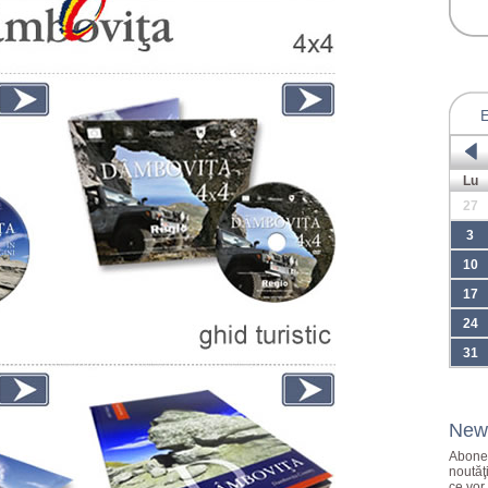
Lu
27
3
10
17
24
31
News
Abonea
noutăţ
ce vor