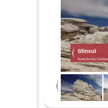
Babele
Munții Bucegi, Comun